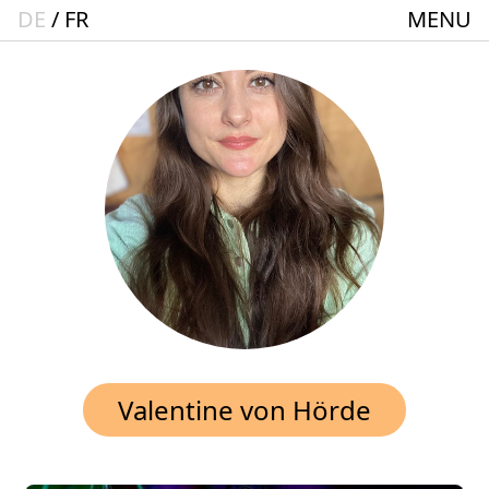
DE
FR
MENU
Startseite
Spielplan
ACTO – Städte und Gemeindebund-Theater
Oberrhein
Aktuelles
Junges Theater
Theaterclub für Senior:innen + 60
Stücke
Geschichte
Valentine von Hörde
Ensemble
Theater BAden ALsace Spielstätte im