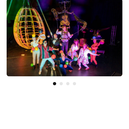
Europäischen Forum am Rhein
Förderer und Partner Theater BAden
ALsace
Services
<
>