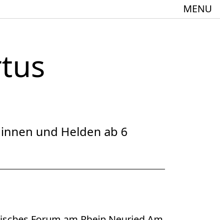
MENU
rtus
meindebund-Theater Oberrhein
:innen + 60
dinnen und Helden ab 6
Spielstätte im Europäischen Forum am Rhein
päisches Forum am Rhein Neuried Am