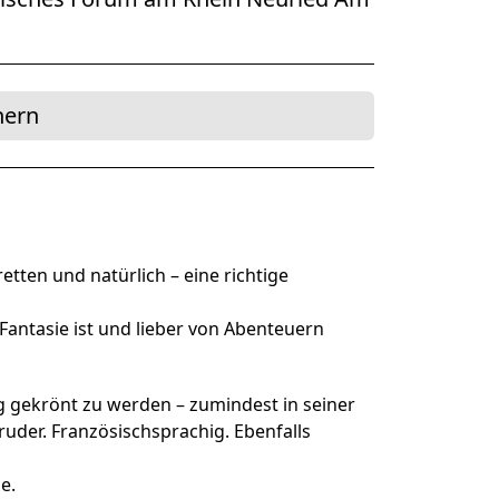
ner Theater BAden ALsace
hern
tten und natürlich – eine richtige
Fantasie ist und lieber von Abenteuern
nig gekrönt zu werden – zumindest in seiner
ruder. Französischsprachig. Ebenfalls
e.