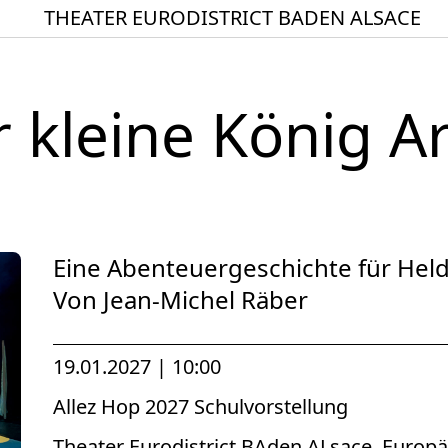
THEATER EURODISTRICT BADEN ALSACE
Startseite
Spielplan
 kleine König A
ACTO – Städte und Ge
Aktuelles
Junges Theater
Theaterclub für Senior
Eine Abenteuergeschichte für Hel
Stücke
Von Jean-Michel Räber
Geschichte
19.01.2027 | 10:00
Ensemble
Allez Hop 2027 Schulvorstellung
Theater BAden ALsace 
Theater Eurodistrict BAden ALsace, Euro