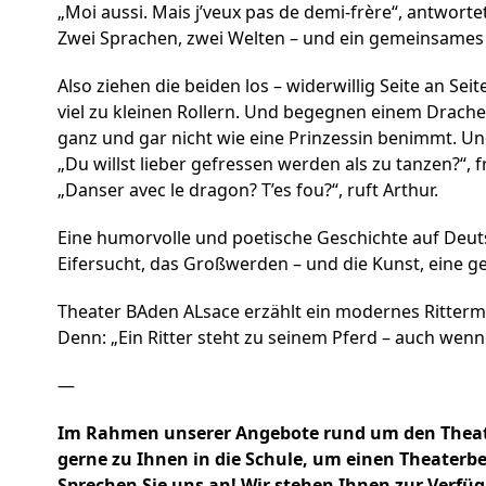
„Moi aussi. Mais j’veux pas de demi-frère“, antworte
Zwei Sprachen, zwei Welten – und ein gemeinsames 
Also ziehen die beiden los – widerwillig Seite an Se
viel zu kleinen Rollern. Und begegnen einem Drachen,
ganz und gar nicht wie eine Prinzessin benimmt. U
„Du willst lieber gefressen werden als zu tanzen?“, f
„Danser avec le dragon? T’es fou?“, ruft Arthur.
Eine humorvolle und poetische Geschichte auf Deut
Eifersucht, das Großwerden – und die Kunst, eine 
Theater BAden ALsace erzählt ein modernes Rittermä
Denn: „Ein Ritter steht zu seinem Pferd – auch wenn es
—
Im Rahmen unserer Angebote rund um den Thea
gerne zu Ihnen in die Schule, um einen Theaterb
Sprechen Sie uns an! Wir stehen Ihnen zur Verfü