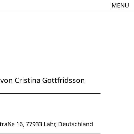
MENU
meindebund-Theater Oberrhein
:innen + 60
 von Cristina Gottfridsson
Spielstätte im Europäischen Forum am Rhein
straße 16, 77933 Lahr, Deutschland