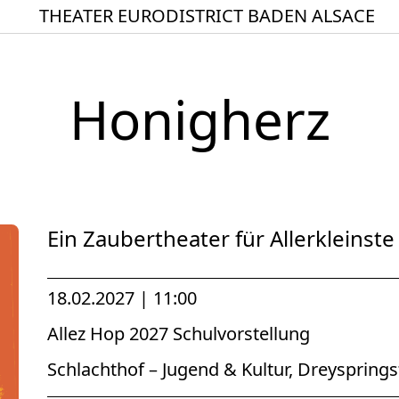
THEATER EURODISTRICT BADEN ALSACE
Startseite
Spielplan
Honigherz
ACTO – Städte und Ge
Aktuelles
Junges Theater
Theaterclub für Senior
Ein Zaubertheater für Allerkleinste
Stücke
Geschichte
18.02.2027 | 11:00
Ensemble
Allez Hop 2027 Schulvorstellung
Theater BAden ALsace 
Schlachthof – Jugend & Kultur, Dreyspring