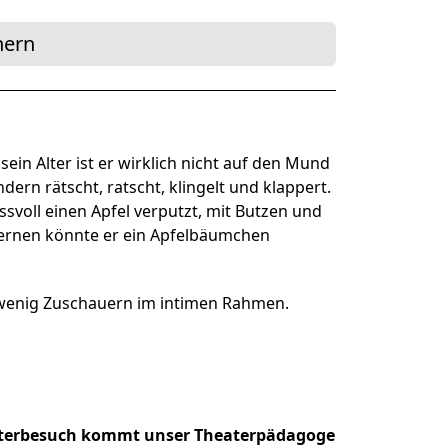
ner Theater BAden ALsace
hern
ein Alter ist er wirklich nicht auf den Mund
ndern rätscht, ratscht, klingelt und klappert.
svoll einen Apfel verputzt, mit Butzen und
 Kernen könnte er ein Apfelbäumchen
it wenig Zuschauern im intimen Rahmen.
terbesuch kommt unser Theaterpädagoge