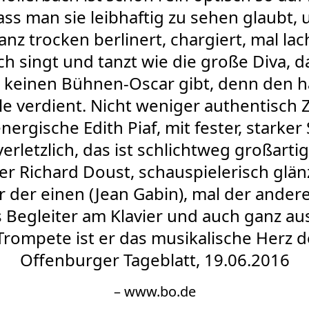
ss man sie leibhaftig zu sehen glaubt,
nz trocken berlinert, chargiert, mal lach
ich singt und tanzt wie die große Diva, 
 keinen Bühnen-Oscar gibt, denn den hät
lle verdient. Nicht weniger authentisch 
energische Edith Piaf, mit fester, stark
erletzlich, das ist schlichtweg großarti
r Richard Doust, schauspielerisch glän
 der einen (Jean Gabin), mal der ander
s Begleiter am Klavier und auch ganz a
Trompete ist er das musikalische Herz 
Offenburger Tageblatt, 19.06.2016
– www.bo.de