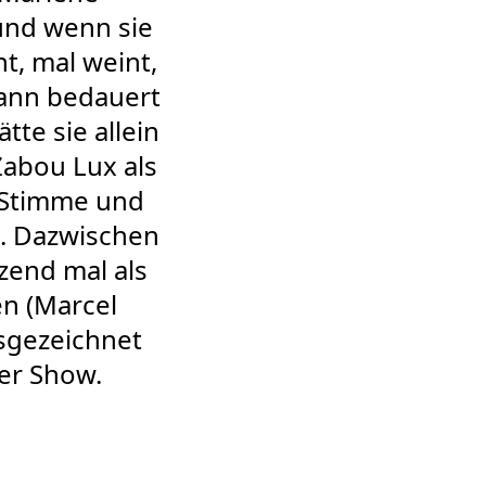
 und wenn sie
t, mal weint,
dann bedauert
te sie allein
Zabou Lux als
er Stimme und
g. Dazwischen
zend mal als
en (Marcel
usgezeichnet
der Show.