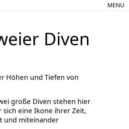
MENU
weier Diven
meindebund-Theater Oberrhein
:innen + 60
er Höhen und Tiefen von
zwei große Diven stehen hier
sich eine Ikone ihrer Zeit,
Spielstätte im Europäischen Forum am Rhein
nt und miteinander