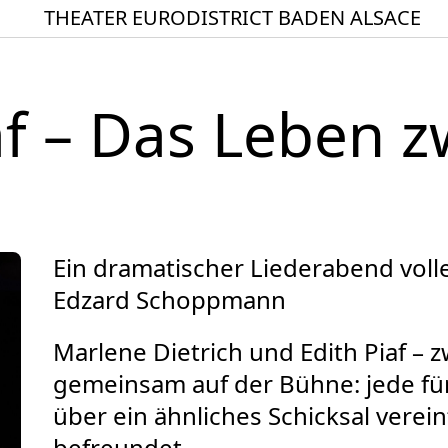
THEATER EURODISTRICT BADEN ALSACE
Startseite
Spielplan
f – Das Leben z
ACTO – Städte und Ge
Aktuelles
Junges Theater
Theaterclub für Senior
Ein dramatischer Liederabend voll
Stücke
Edzard Schoppmann
Geschichte
Marlene Dietrich und Edith Piaf – 
Ensemble
gemeinsam auf der Bühne: jede für 
Theater BAden ALsace 
über ein ähnliches Schicksal verei
befreundet.