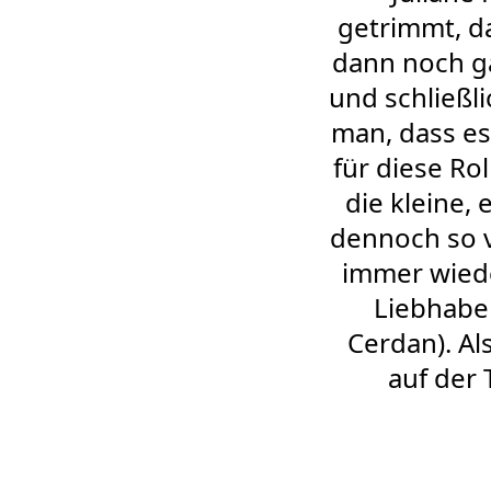
getrimmt, da
dann noch ga
und schließl
man, dass es
für diese Ro
die kleine, 
dennoch so v
immer wiede
Liebhaber
Cerdan). Al
auf der 