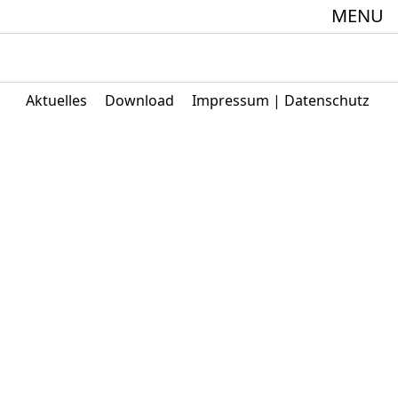
MENU
meindebund-Theater Oberrhein
Aktuelles
Download
Impressum | Datenschutz
:innen + 60
Spielstätte im Europäischen Forum am Rhein