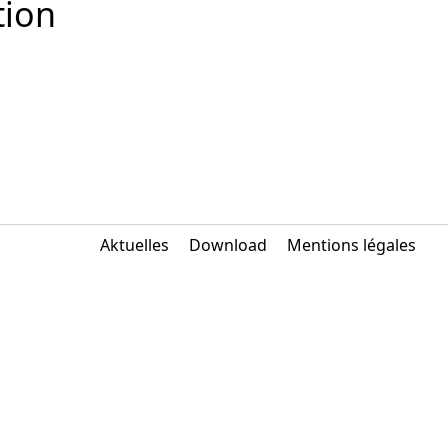
tion
ner Theater BAden ALsace
Aktuelles
Download
Mentions légales