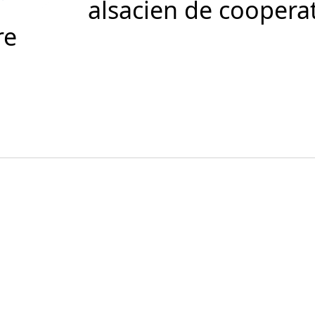
alsacien de coopera
Förderer und Part
re
Services