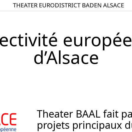
THEATER EURODISTRICT BADEN ALSACE
Startseite
Spielplan
lectivité europé
ACTO – Städte und Ge
Aktuelles
d’Alsace
Junges Theater
Theaterclub für Senior
Stücke
Geschichte
Ensemble
Theater BAAL fait pa
Theater BAden ALsace 
projets principaux 