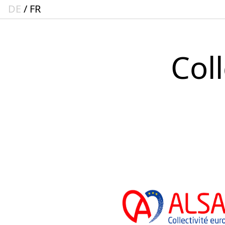
DE
FR
Col