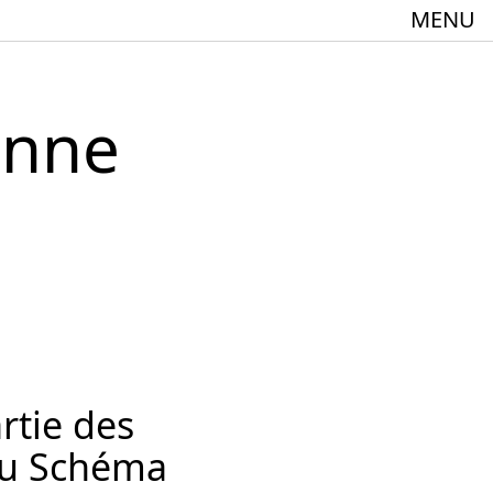
MENU
enne
meindebund-Theater Oberrhein
:innen + 60
rtie des
Spielstätte im Europäischen Forum am Rhein
du Schéma