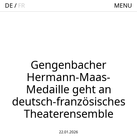
DE
FR
MENU
Startseite
Spielplan
ACTO – Städte und Gemeindebund-Theater
Oberrhein
Aktuelles
Gengenbacher
Junges Theater
Hermann-Maas-
Theaterclub für Senior:innen + 60
Medaille geht an
Stücke
deutsch-französisches
Geschichte
Theaterensemble
Ensemble
22.01.2026
Theater BAden ALsace Spielstätte im