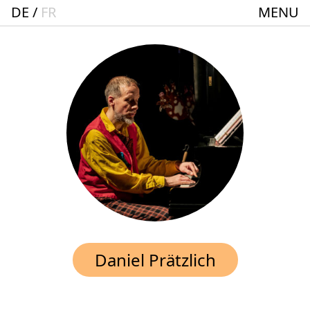
DE
FR
MENU
Startseite
Spielplan
ACTO – Städte und Gemeindebund-Theater
Oberrhein
Aktuelles
Junges Theater
Theaterclub für Senior:innen + 60
Stücke
Geschichte
Daniel Prätzlich
Ensemble
Theater BAden ALsace Spielstätte im