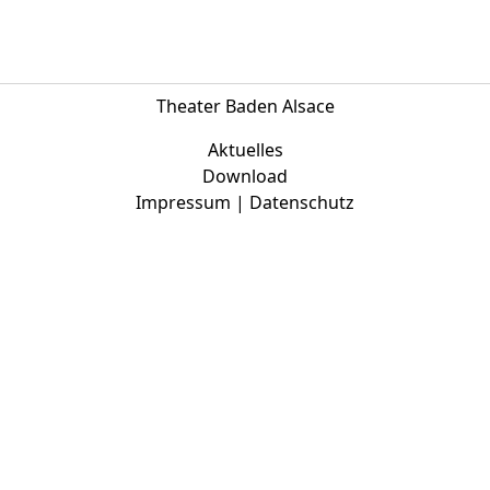
Europäischen Forum am Rhein
Förderer und Partner Theater BAden
ALsace
Theater Baden Alsace
Services
Aktuelles
Download
Impressum | Datenschutz