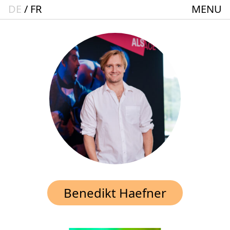
DE
FR
MENU
Startseite
Spielplan
ACTO – Städte und Gemeindebund-Theater
Oberrhein
Aktuelles
Junges Theater
Theaterclub für Senior:innen + 60
Stücke
Geschichte
Benedikt Haefner
Ensemble
Theater BAden ALsace Spielstätte im