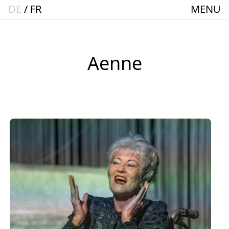
DE
FR
MENU
Startseite
Spielplan
ACTO – Städte und Gemeindebund-Theater
Aenne
Oberrhein
Aktuelles
Junges Theater
Theaterclub für Senior:innen + 60
Stücke
Geschichte
Ensemble
Theater BAden ALsace Spielstätte im