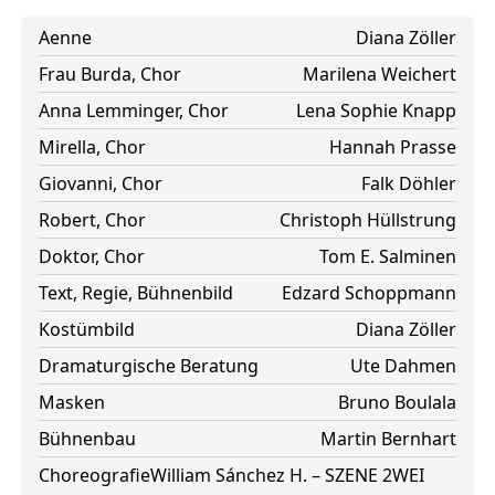
Aenne
Diana Zöller
Frau Burda, Chor
Marilena Weichert
Anna Lemminger, Chor
Lena Sophie Knapp
Mirella, Chor
Hannah Prasse
Giovanni, Chor
Falk Döhler
Robert, Chor
Christoph Hüllstrung
Doktor, Chor
Tom E. Salminen
Text, Regie, Bühnenbild
Edzard Schoppmann
Kostümbild
Diana Zöller
Dramaturgische Beratung
Ute Dahmen
Masken
Bruno Boulala
Bühnenbau
Martin Bernhart
Choreografie
William Sánchez H. – SZENE 2WEI