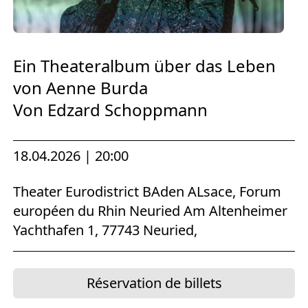
Europäischen Forum am Rhein
Förderer und Partner Theater BAden
ALsace
Ein Theateralbum über das Leben
von Aenne Burda
Services
Von Edzard Schoppmann
18.04.2026 | 20:00
Theater Eurodistrict BAden ALsace, Forum
européen du Rhin Neuried Am Altenheimer
Yachthafen 1, 77743 Neuried,
Réservation de billets