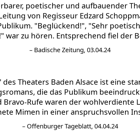
rbarer, poetischer und aufbauender T
 Leitung von Regisseur Edzard Schoppma
ublikum. "Beglückend!", "Sehr poetisc
 war zu hören. Entsprechend fiel der Bei
– Badische Zeitung, 03.04.24
n' des Theaters Baden Alsace ist eine st
gsromans, die das Publikum beeindruck
 Bravo-Rufe waren der wohlverdiente L
ete Mimen in einer anspruchsvollen In
– Offenburger Tageblatt, 04.04.24