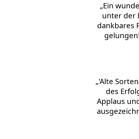
„Ein wunde
unter der
dankbares P
gelungen!"
„'Alte Sorte
des Erfol
Applaus und
ausgezeichn