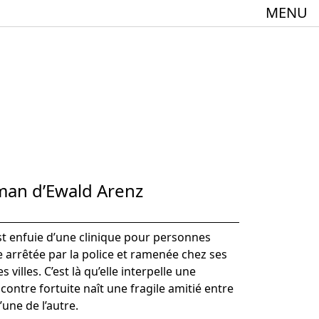
MENU
meindebund-Theater Oberrhein
:innen + 60
oman d’Ewald Arenz
’est enfuie d’une clinique pour personnes
e arrêtée par la police et ramenée chez ses
 villes. C’est là qu’elle interpelle une
ontre fortuite naît une fragile amitié entre
Spielstätte im Europäischen Forum am Rhein
une de l’autre.