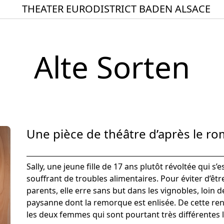
THEATER EURODISTRICT BADEN ALSACE
Startseite
Spielplan
Alte Sorten
ACTO – Städte und Ge
Aktuelles
Junges Theater
Theaterclub für Senior
Une pièce de théâtre d’après le r
Stücke
Geschichte
Sally, une jeune fille de 17 ans plutôt révoltée qui s
souffrant de troubles alimentaires. Pour éviter d’êtr
Ensemble
parents, elle erre sans but dans les vignobles, loin des
paysanne dont la remorque est enlisée. De cette renc
Theater BAden ALsace 
les deux femmes qui sont pourtant très différentes l’