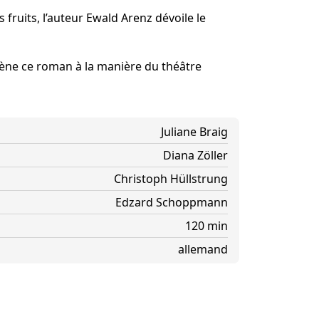
ner Theater BAden ALsace
 fruits, l’auteur Ewald Arenz dévoile le
ne ce roman à la manière du théâtre
Juliane Braig
Diana Zöller
Christoph Hüllstrung
Edzard Schoppmann
120 min
allemand