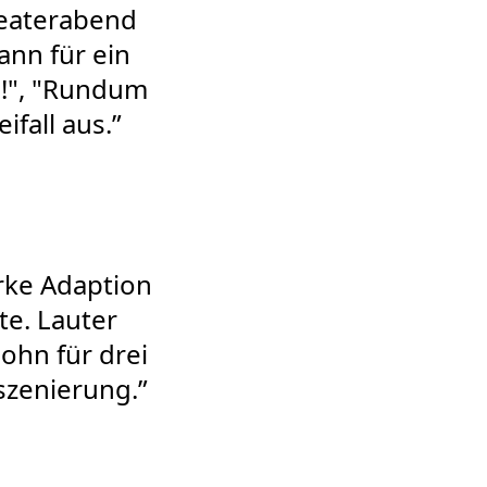
heaterabend
nn für ein
h!", "Rundum
fall aus.”
arke Adaption
te. Lauter
ohn für drei
szenierung.”