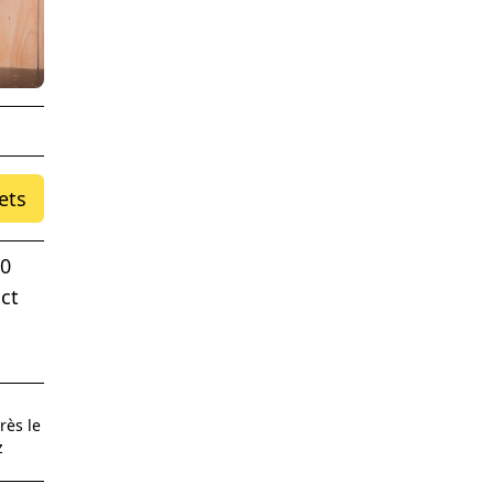
ets
00
ct
rès le
z