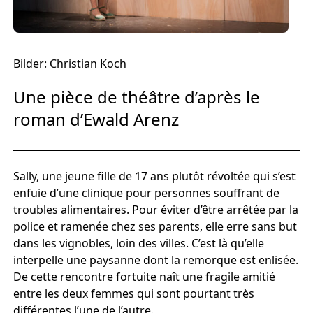
Europäischen Forum am Rhein
Förderer und Partner Theater BAden
ALsace
Bilder: Christian Koch
Services
Une pièce de théâtre d’après le
roman d’Ewald Arenz
Sally, une jeune fille de 17 ans plutôt révoltée qui s’est
enfuie d’une clinique pour personnes souffrant de
troubles alimentaires. Pour éviter d’être arrêtée par la
police et ramenée chez ses parents, elle erre sans but
dans les vignobles, loin des villes. C’est là qu’elle
interpelle une paysanne dont la remorque est enlisée.
De cette rencontre fortuite naît une fragile amitié
entre les deux femmes qui sont pourtant très
différentes l’une de l’autre.