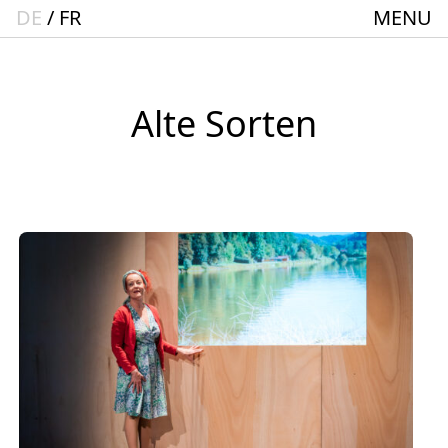
DE
FR
MENU
Startseite
Spielplan
ACTO – Städte und Gemeindebund-Theater
Alte Sorten
Oberrhein
Aktuelles
Junges Theater
Theaterclub für Senior:innen + 60
Stücke
Geschichte
Ensemble
Theater BAden ALsace Spielstätte im