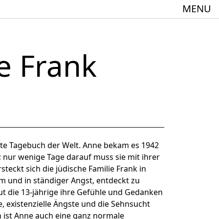
MENU
e Frank
meindebund-Theater Oberrhein
:innen + 60
e Tagebuch der Welt. Anne bekam es 1942
 nur wenige Tage darauf muss sie mit ihrer
steckt sich die jüdische Familie Frank in
 und in ständiger Angst, entdeckt zu
aut die 13-jährige ihre Gefühle und Gedanken
Spielstätte im Europäischen Forum am Rhein
, existenzielle Ängste und die Sehnsucht
en ist Anne auch eine ganz normale