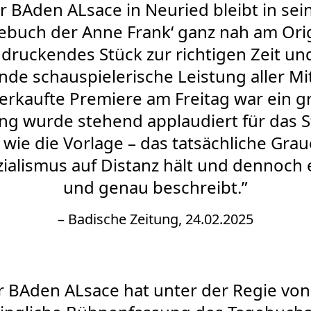
r BAden ALsace in Neuried bleibt in sei
ebuch der Anne Frank‘ ganz nah am Orig
druckendes Stück zur richtigen Zeit un
de schauspielerische Leistung aller M
sverkaufte Premiere am Freitag war ein g
g wurde stehend applaudiert für das S
wie die Vorlage – das tatsächliche Gra
ialismus auf Distanz hält und dennoch 
und genau beschreibt.”
– Badische Zeitung, 24.02.2025
r BAden ALsace hat unter der Regie von 