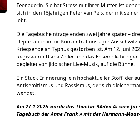
Förderer und Part
Teenagerin. Sie hat Stress mit ihrer Mutter, ist gen
sich in den 15jährigen Peter van Pels, der mit seine
Services
lebt.
Die Tagebucheinträge enden zwei Jahre später – dr
Deportation in die Konzentrationslager Ausschwitz 
Kriegsende an Typhus gestorben ist. Am 12. Juni 20
Regisseurin Diana Zöller und das Ensemble bringen 
begleitet von jiddischer Live-Musik, auf die Bühne.
Ein Stück Erinnerung, ein hochaktueller Stoff, der 
Antisemitismus und Rassismus, der sich gleicherm
wendet.
Am 27.1.2026 wurde das Theater BAden ALsace für 
Tagebuch der Anne Frank » mit der Hermann-Maas-