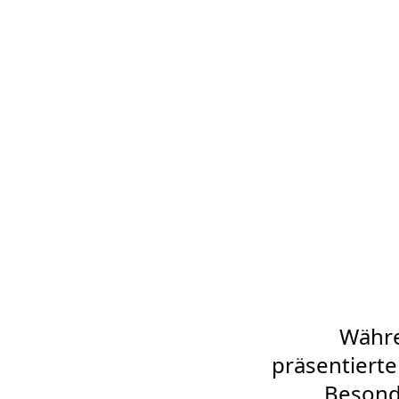
Währe
präsentierten
Besond