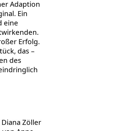
ner Adaption
inal. Ein
d eine
itwirkenden.
roßer Erfolg.
tück, das –
uen des
eindringlich
Diana Zöller