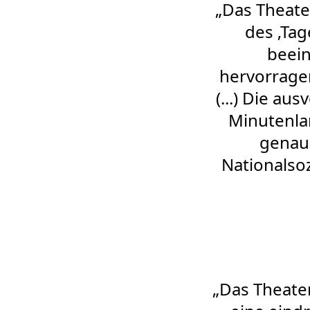
„Das Theate
des ‚Tag
beein
hervorragen
(...) Die au
Minutenlan
genau 
Nationalsoz
„Das Theate