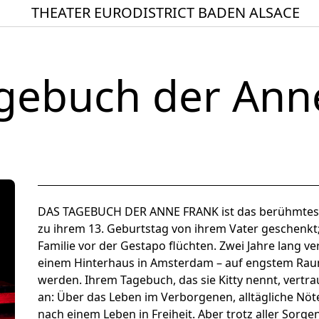
THEATER EURODISTRICT BADEN ALSACE
Startseite
Spielplan
gebuch der Ann
ACTO – Städte und Ge
Aktuelles
Junges Theater
Theaterclub für Senior
Stücke
DAS TAGEBUCH DER ANNE FRANK ist das berühmtest
zu ihrem 13. Geburtstag von ihrem Vater geschenkt;
Geschichte
Familie vor der Gestapo flüchten. Zwei Jahre lang ver
Ensemble
einem Hinterhaus in Amsterdam – auf engstem Raum
werden. Ihrem Tagebuch, das sie Kitty nennt, vertr
Theater BAden ALsace 
an: Über das Leben im Verborgenen, alltägliche Nöte
nach einem Leben in Freiheit. Aber trotz aller Sorg