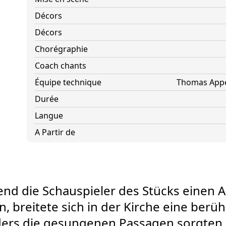
Décors
Décors
Chorégraphie
Coach chants
Équipe technique
Thomas Appe
Durée
Langue
A Partir de
nd die Schauspieler des Stücks einen 
, breitete sich in der Kirche eine berühr
ers die gesungenen Passagen sorgten 