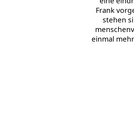
eine eind
Frank vorge
stehen si
menschenve
einmal mehr 