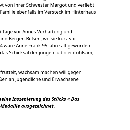
ner Theater BAden ALsace
ervt von ihrer Schwester Margot und verliebt
r Familie ebenfalls im Versteck im Hinterhaus
ei Tage vor Annes Verhaftung und
und Bergen-Belsen, wo sie kurz vor
24 wäre Anne Frank 95 Jahre alt geworden.
das Schicksal der jungen Jüdin einfühlsam,
aufrüttelt, wachsam machen will gegen
aßen an Jugendliche und Erwachsene
seine Inszenierung des Stücks « Das
Medaille ausgezeichnet.