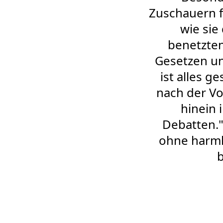
Zuschauern f
wie sie
benetzten
Gesetzen un
ist alles g
nach der Vo
hinein 
Debatten.
ohne harmlo
b