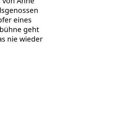
s von Anne
salsgenossen
pfer eines
rbühne geht
as nie wieder