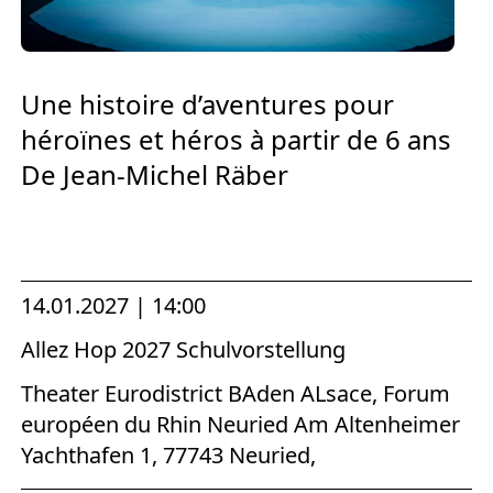
Europäischen Forum am Rhein
Förderer und Partner Theater BAden
ALsace
Une histoire d’aventures pour
héroïnes et héros à partir de 6 ans
Services
De Jean-Michel Räber
14.01.2027 | 14:00
Allez Hop 2027 Schulvorstellung
Theater Eurodistrict BAden ALsace, Forum
européen du Rhin Neuried Am Altenheimer
Yachthafen 1, 77743 Neuried,