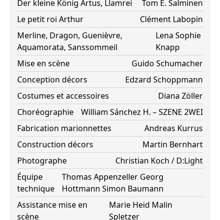
Der kleine König Artus, Llamrei
Tom E. Salminen
Le petit roi Arthur
Clément Labopin
Merline, Dragon, Guenièvre,
Lena Sophie
Aquamorata, Sanssommeil
Knapp
Mise en scène
Guido Schumacher
Conception décors
Edzard Schoppmann
Costumes et accessoires
Diana Zöller
Choréographie
William Sánchez H. – SZENE 2WEI
Fabrication marionnettes
Andreas Kurrus
Construction décors
Martin Bernhart
Photographe
Christian Koch / D:Light
Équipe
Thomas Appenzeller
Georg
technique
Hottmann
Simon Baumann
Assistance mise en
Marie Heid
Malin
scène
Spletzer