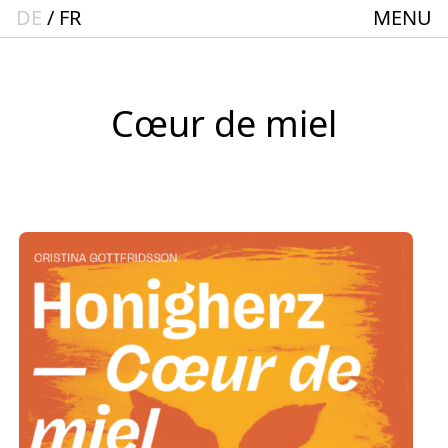
DE
FR
MENU
Startseite
Spielplan
ACTO – Städte und Gemeindebund-Theater
Cœur de miel
Oberrhein
Aktuelles
Junges Theater
Theaterclub für Senior:innen + 60
Stücke
Geschichte
Ensemble
Theater BAden ALsace Spielstätte im