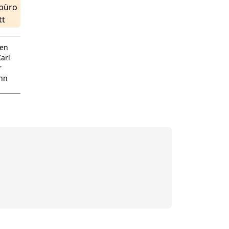
rbüro
tt
 en
arl
r
nn