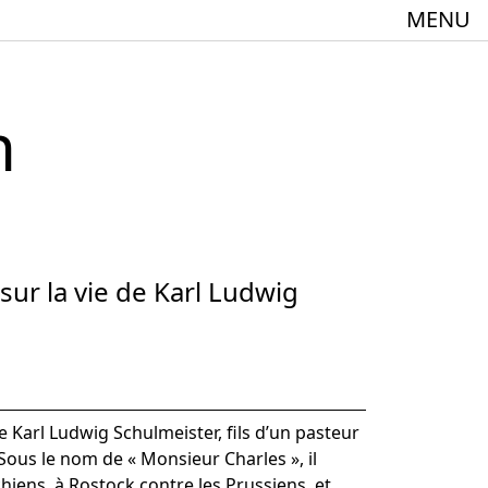
MENU
n
meindebund-Theater Oberrhein
:innen + 60
ur la vie de Karl Ludwig
e Karl Ludwig Schulmeister, fils d’un pasteur
Spielstätte im Europäischen Forum am Rhein
Sous le nom de « Monsieur Charles », il
hiens, à Rostock contre les Prussiens, et