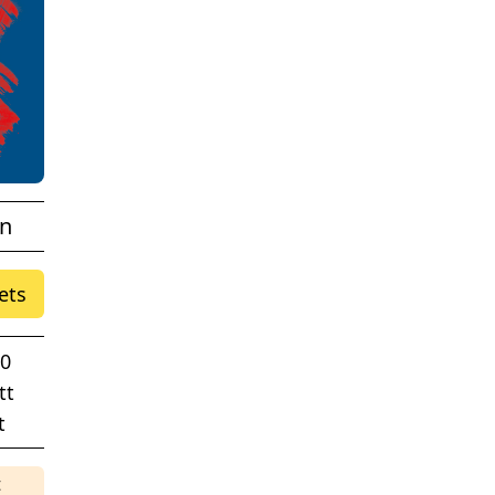
on
ets
00
tt
t
t