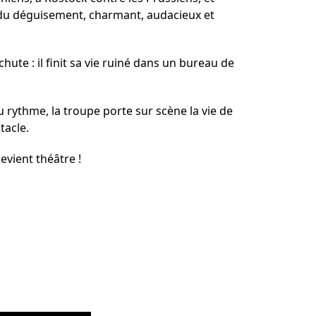
ner Theater BAden ALsace
 du déguisement, charmant, audacieux et
hute : il finit sa vie ruiné dans un bureau de
 rythme, la troupe porte sur scène la vie de
tacle.
evient théâtre !