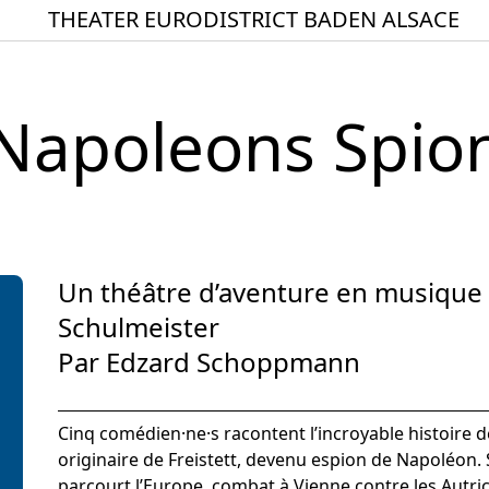
THEATER EURODISTRICT BADEN ALSACE
Startseite
Spielplan
Napoleons Spio
ACTO – Städte und Ge
Aktuelles
Junges Theater
Theaterclub für Senior
Un théâtre d’aventure en musique s
Stücke
Schulmeister
Geschichte
Par Edzard Schoppmann
Ensemble
Cinq comédien·ne·s racontent l’incroyable histoire d
Theater BAden ALsace 
originaire de Freistett, devenu espion de Napoléon. 
parcourt l’Europe, combat à Vienne contre les Autric