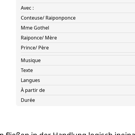
Avec :
Conteuse/ Raiponponce
Mme Gothel
Raiponce/ Mère
Prince/ Père
Musique
Texte
Langues
À partir de
Durée
n fließen in der Handlung logisch ineina