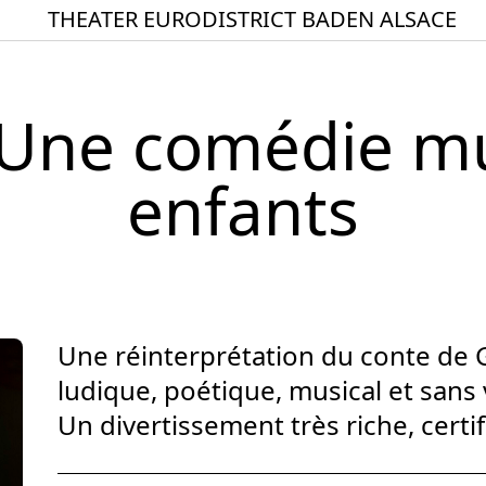
THEATER EURODISTRICT BADEN ALSACE
Startseite
Spielplan
 Une comédie mu
ACTO – Städte und Ge
Aktuelles
enfants
Junges Theater
Theaterclub für Senior
Stücke
Geschichte
Une réinterprétation du conte de 
ludique, poétique, musical et sans 
Ensemble
Un divertissement très riche, certi
Theater BAden ALsace 