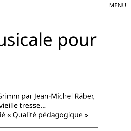
MENU
sicale pour
meindebund-Theater Oberrhein
:innen + 60
Grimm par Jean-Michel Räber,
vieille tresse…
fié « Qualité pédagogique »
Spielstätte im Europäischen Forum am Rhein