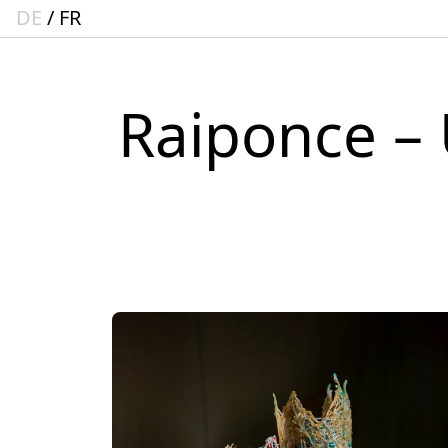
DE
FR
Raiponce –