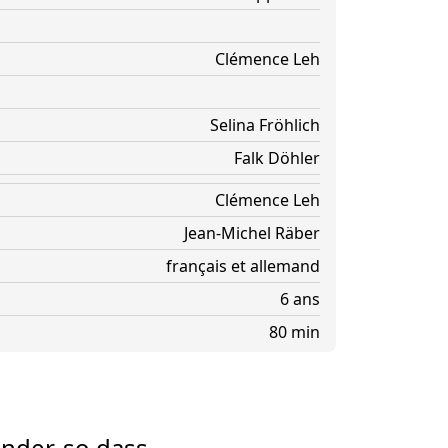
Clémence Leh
Selina Fröhlich
Falk Döhler
Clémence Leh
Jean-Michel Räber
français et allemand
6 ans
80 min
nder, so dass