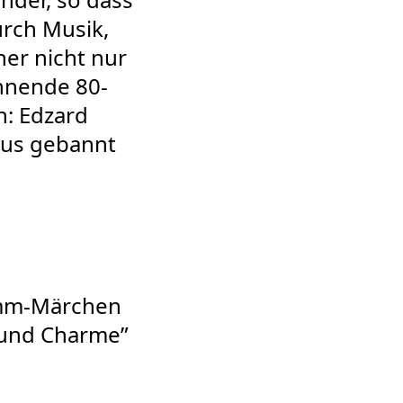
urch Musik,
er nicht nur
nnende 80-
n: Edzard
aus gebannt
imm-Märchen
z und Charme”