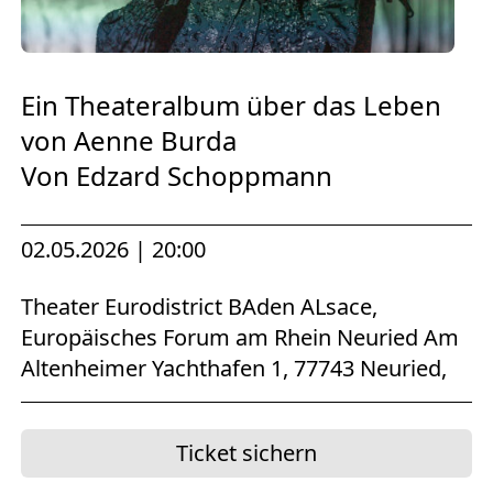
Europäischen Forum am Rhein
Förderer und Partner Theater BAden
ALsace
Ein Theateralbum über das Leben
von Aenne Burda
Services
Von Edzard Schoppmann
02.05.2026 | 20:00
Theater Eurodistrict BAden ALsace,
Europäisches Forum am Rhein Neuried Am
Altenheimer Yachthafen 1, 77743 Neuried,
Ticket sichern