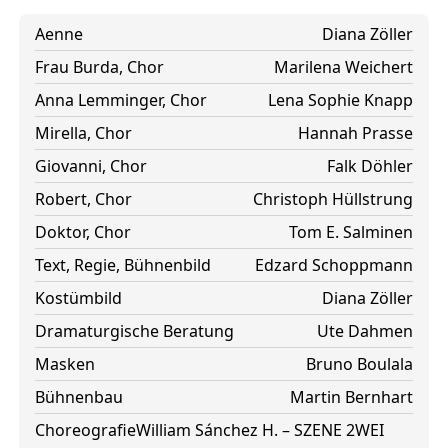
Aenne
Diana Zöller
Frau Burda, Chor
Marilena Weichert
Anna Lemminger, Chor
Lena Sophie Knapp
Mirella, Chor
Hannah Prasse
Giovanni, Chor
Falk Döhler
Robert, Chor
Christoph Hüllstrung
Doktor, Chor
Tom E. Salminen
Text, Regie, Bühnenbild
Edzard Schoppmann
Kostümbild
Diana Zöller
Dramaturgische Beratung
Ute Dahmen
Masken
Bruno Boulala
Bühnenbau
Martin Bernhart
Choreografie
William Sánchez H. – SZENE 2WEI