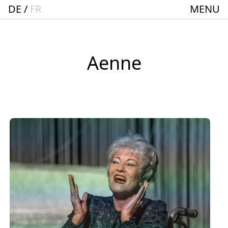
DE
FR
MENU
Startseite
Spielplan
ACTO – Städte und Gemeindebund-Theater
Aenne
Oberrhein
Aktuelles
Junges Theater
Theaterclub für Senior:innen + 60
Stücke
Geschichte
Ensemble
Theater BAden ALsace Spielstätte im