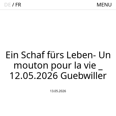
DE
FR
MENU
Startseite
Spielplan
ACTO – Städte und Gemeindebund-Theater
Oberrhein
Aktuelles
Ein Schaf fürs Leben- Un
Junges Theater
mouton pour la vie _
Theaterclub für Senior:innen + 60
12.05.2026 Guebwiller
Stücke
Geschichte
13.05.2026
Ensemble
Theater BAden ALsace Spielstätte im