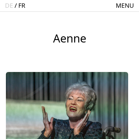
DE
FR
MENU
Startseite
Spielplan
ACTO – Städte und Gemeindebund-Theater
Aenne
Oberrhein
Aktuelles
Junges Theater
Theaterclub für Senior:innen + 60
Stücke
Geschichte
Ensemble
Theater BAden ALsace Spielstätte im