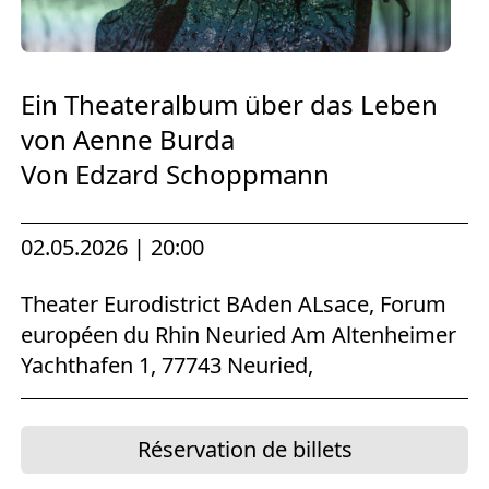
Europäischen Forum am Rhein
Förderer und Partner Theater BAden
ALsace
Ein Theateralbum über das Leben
von Aenne Burda
Services
Von Edzard Schoppmann
02.05.2026 | 20:00
Theater Eurodistrict BAden ALsace, Forum
européen du Rhin Neuried Am Altenheimer
Yachthafen 1, 77743 Neuried,
Réservation de billets