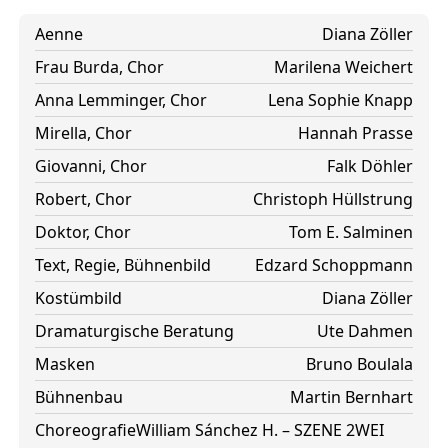
Aenne
Diana Zöller
Frau Burda, Chor
Marilena Weichert
Anna Lemminger, Chor
Lena Sophie Knapp
Mirella, Chor
Hannah Prasse
Giovanni, Chor
Falk Döhler
Robert, Chor
Christoph Hüllstrung
Doktor, Chor
Tom E. Salminen
Text, Regie, Bühnenbild
Edzard Schoppmann
Kostümbild
Diana Zöller
Dramaturgische Beratung
Ute Dahmen
Masken
Bruno Boulala
Bühnenbau
Martin Bernhart
Choreografie
William Sánchez H. – SZENE 2WEI