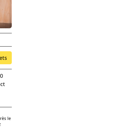
ets
00
ct
rès le
z