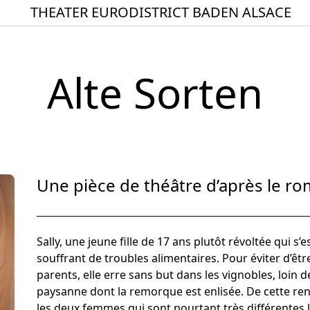
THEATER EURODISTRICT BADEN ALSACE
Startseite
Spielplan
Alte Sorten
ACTO – Städte und Ge
Aktuelles
Junges Theater
Theaterclub für Senior
Une pièce de théâtre d’après le r
Stücke
Geschichte
Sally, une jeune fille de 17 ans plutôt révoltée qui s
Ensemble
souffrant de troubles alimentaires. Pour éviter d’êtr
parents, elle erre sans but dans les vignobles, loin des
Theater BAden ALsace 
paysanne dont la remorque est enlisée. De cette renc
les deux femmes qui sont pourtant très différentes l’