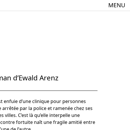
MENU
meindebund-Theater Oberrhein
:innen + 60
oman d’Ewald Arenz
’est enfuie d’une clinique pour personnes
e arrêtée par la police et ramenée chez ses
 villes. C’est là qu’elle interpelle une
Spielstätte im Europäischen Forum am Rhein
ontre fortuite naît une fragile amitié entre
une de l’autre.