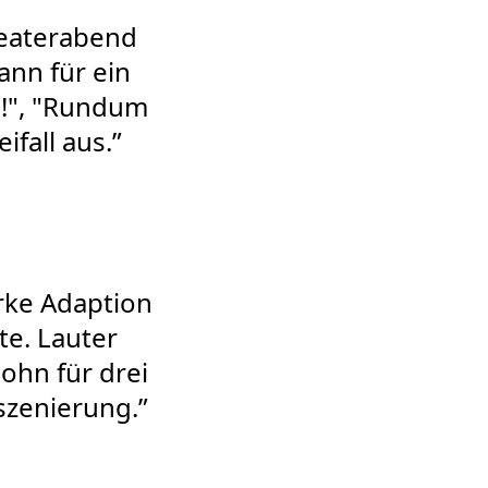
heaterabend
nn für ein
h!", "Rundum
fall aus.”
arke Adaption
te. Lauter
ohn für drei
szenierung.”