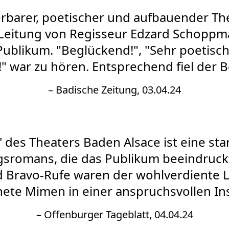
rbarer, poetischer und aufbauender T
 Leitung von Regisseur Edzard Schoppma
ublikum. "Beglückend!", "Sehr poetisc
 war zu hören. Entsprechend fiel der Bei
– Badische Zeitung, 03.04.24
n' des Theaters Baden Alsace ist eine st
gsromans, die das Publikum beeindruck
 Bravo-Rufe waren der wohlverdiente L
ete Mimen in einer anspruchsvollen In
– Offenburger Tageblatt, 04.04.24