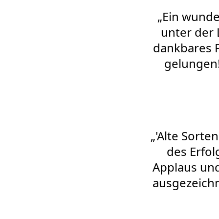
„Ein wunde
unter der
dankbares P
gelungen!"
„'Alte Sorte
des Erfol
Applaus und
ausgezeichn