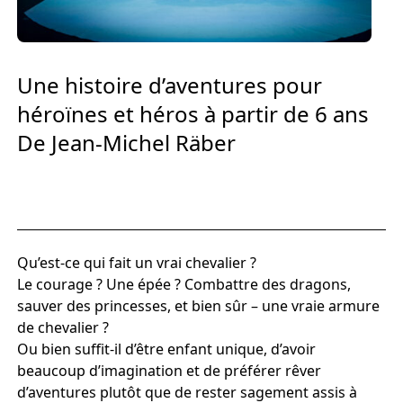
Europäischen Forum am Rhein
Förderer und Partner Theater BAden
ALsace
Une histoire d’aventures pour
héroïnes et héros à partir de 6 ans
Services
De Jean-Michel Räber
Qu’est-ce qui fait un vrai chevalier ?
Le courage ? Une épée ? Combattre des dragons,
sauver des princesses, et bien sûr – une vraie armure
de chevalier ?
Ou bien suffit-il d’être enfant unique, d’avoir
beaucoup d’imagination et de préférer rêver
d’aventures plutôt que de rester sagement assis à