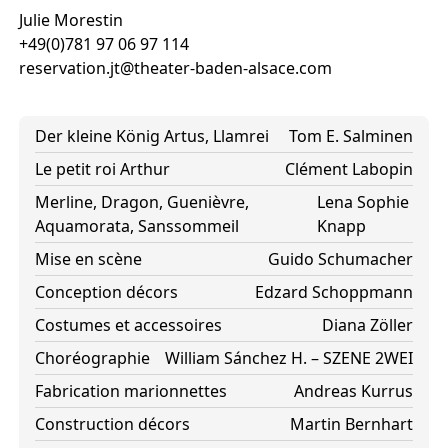
Julie Morestin
+49(0)781 97 06 97 114
reservation.jt@theater-baden-alsace.com
Der kleine König Artus, Llamrei
Tom E. Salminen
Le petit roi Arthur
Clément Labopin
Merline, Dragon, Guenièvre,
Lena Sophie
Aquamorata, Sanssommeil
Knapp
Mise en scène
Guido Schumacher
Conception décors
Edzard Schoppmann
Costumes et accessoires
Diana Zöller
Choréographie
William Sánchez H. – SZENE 2WEI
Fabrication marionnettes
Andreas Kurrus
Construction décors
Martin Bernhart