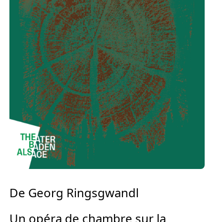
Europäischen Forum am Rhein
Förderer und Partner Theater BAden
ALsace
Services
De Georg Ringsgwandl
Un opéra de chambre sur la