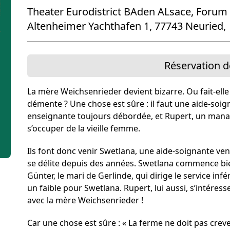
Förderer und Part
Theater Eurodistrict BAden ALsace, Foru
Services
Altenheimer Yachthafen 1, 77743 Neuried,
Réservation de
La mère Weichsenrieder devient bizarre. Ou fait-ell
démente ? Une chose est sûre : il faut une aide-soign
enseignante toujours débordée, et Rupert, un manag
s’occuper de la vieille femme.
Ils font donc venir Swetlana, une aide-soignante ven
se délite depuis des années. Swetlana commence bie
Günter, le mari de Gerlinde, qui dirige le service infé
un faible pour Swetlana. Rupert, lui aussi, s’intéresse
avec la mère Weichsenrieder !
Car une chose est sûre : « La ferme ne doit pas creve