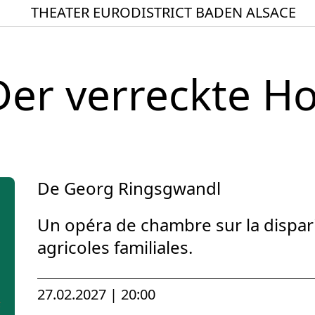
THEATER EURODISTRICT BADEN ALSACE
Startseite
Spielplan
Der verreckte Ho
ACTO – Städte und Ge
Aktuelles
Junges Theater
Theaterclub für Senior
De Georg Ringsgwandl
Stücke
Un opéra de chambre sur la dispari
Geschichte
agricoles familiales.
Ensemble
Theater BAden ALsace 
27.02.2027 | 20:00