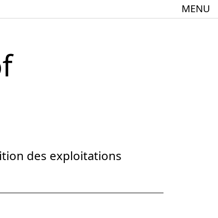
MENU
f
meindebund-Theater Oberrhein
:innen + 60
tion des exploitations
Spielstätte im Europäischen Forum am Rhein