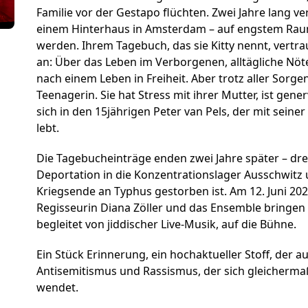
Förderer und Part
Familie vor der Gestapo flüchten. Zwei Jahre lang ver
einem Hinterhaus in Amsterdam – auf engstem Raum
Services
werden. Ihrem Tagebuch, das sie Kitty nennt, vertr
an: Über das Leben im Verborgenen, alltägliche Nöte
nach einem Leben in Freiheit. Aber trotz aller Sorg
Teenagerin. Sie hat Stress mit ihrer Mutter, ist gen
sich in den 15jährigen Peter van Pels, der mit seine
lebt.
Die Tagebucheinträge enden zwei Jahre später – dr
Deportation in die Konzentrationslager Ausschwitz 
Kriegsende an Typhus gestorben ist. Am 12. Juni 20
Regisseurin Diana Zöller und das Ensemble bringen 
begleitet von jiddischer Live-Musik, auf die Bühne.
Ein Stück Erinnerung, ein hochaktueller Stoff, der 
Antisemitismus und Rassismus, der sich gleicherm
wendet.