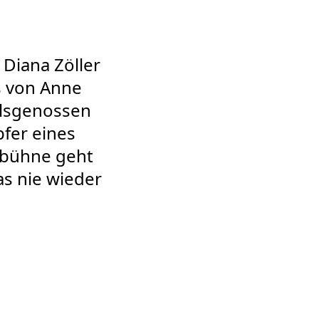
Diana Zöller
s von Anne
salsgenossen
pfer eines
rbühne geht
as nie wieder