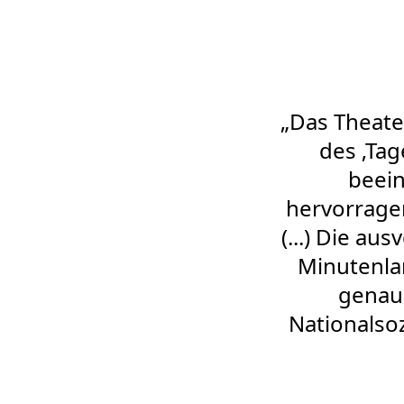
„Das Theate
des ‚Tag
beein
hervorragen
(...) Die au
Minutenlan
genau 
Nationalsoz