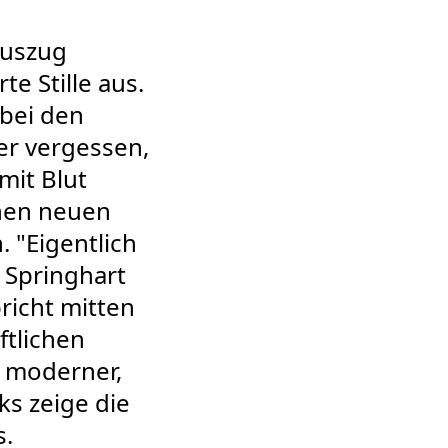
Auszug
te Stille aus.
bei den
er vergessen,
mit Blut
chen neuen
 "Eigentlich
e Springhart
richt mitten
ftlichen
 moderner,
ks zeige die
s.