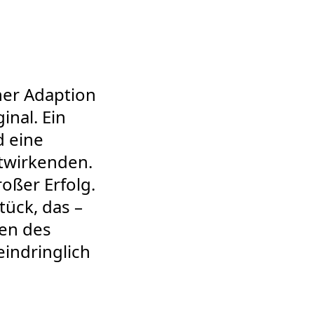
ner Adaption
inal. Ein
d eine
itwirkenden.
roßer Erfolg.
tück, das –
uen des
eindringlich