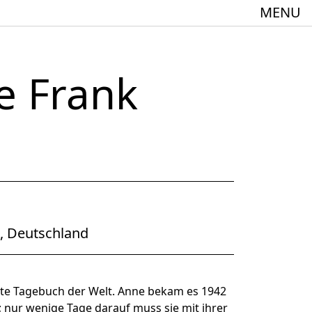
MENU
e Frank
meindebund-Theater Oberrhein
:innen + 60
, Deutschland
Spielstätte im Europäischen Forum am Rhein
e Tagebuch der Welt. Anne bekam es 1942
 nur wenige Tage darauf muss sie mit ihrer