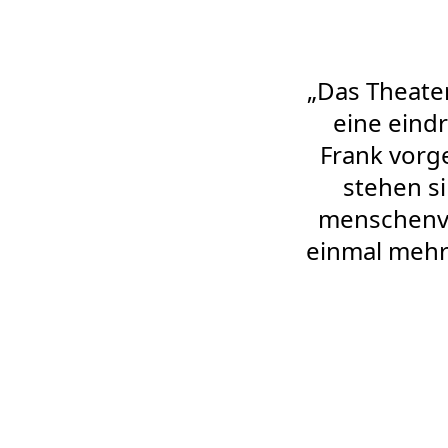
„Das Theate
eine eind
Frank vorge
stehen si
menschenve
einmal mehr 