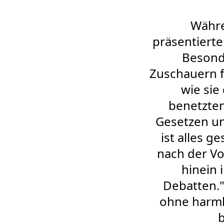
Währe
präsentierten
Besond
Zuschauern f
wie sie
benetzten
Gesetzen un
ist alles g
nach der Vo
hinein 
Debatten.
ohne harmlo
b