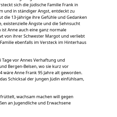
ner Theater BAden ALsace
steckt sich die jüdische Familie Frank in
 und in ständiger Angst, entdeckt zu
aut die 13-jährige ihre Gefühle und Gedanken
, existenzielle Ängste und die Sehnsucht
en ist Anne auch eine ganz normale
ervt von ihrer Schwester Margot und verliebt
r Familie ebenfalls im Versteck im Hinterhaus
ei Tage vor Annes Verhaftung und
und Bergen-Belsen, wo sie kurz vor
24 wäre Anne Frank 95 Jahre alt geworden.
das Schicksal der jungen Jüdin einfühlsam,
aufrüttelt, wachsam machen will gegen
aßen an Jugendliche und Erwachsene