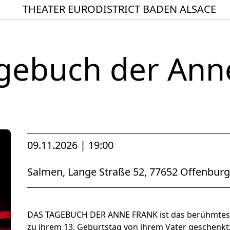
THEATER EURODISTRICT BADEN ALSACE
Startseite
Spielplan
gebuch der Ann
ACTO – Städte und Ge
Aktuelles
Junges Theater
Theaterclub für Senior
Stücke
09.11.2026 | 19:00
Geschichte
Salmen, Lange Straße 52, 77652 Offenburg
Ensemble
Theater BAden ALsace 
DAS TAGEBUCH DER ANNE FRANK ist das berühmtest
zu ihrem 13. Geburtstag von ihrem Vater geschenkt;