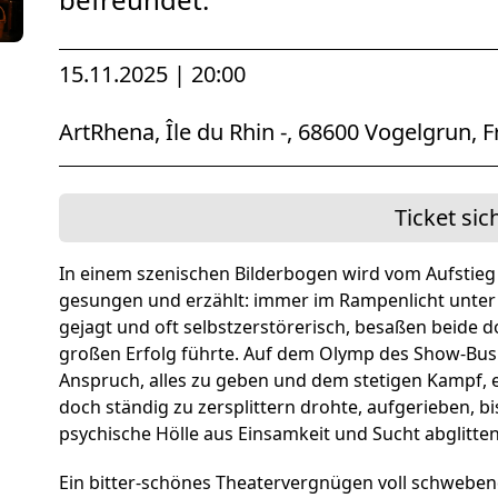
Förderer und Part
Services
15.11.2025 | 20:00
ArtRhena, Île du Rhin -, 68600 Vogelgrun, 
Ticket sic
In einem szenischen Bilderbogen wird vom Aufstieg
gesungen und erzählt: immer im Rampenlicht unter 
gejagt und oft selbstzerstörerisch, besaßen beide 
großen Erfolg führte. Auf dem Olymp des Show-Bu
Anspruch, alles zu geben und dem stetigen Kampf, e
doch ständig zu zersplittern drohte, aufgerieben, bi
psychische Hölle aus Einsamkeit und Sucht abglitten
Ein bitter-schönes Theatervergnügen voll schwebend