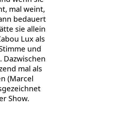
t, mal weint,
dann bedauert
te sie allein
Zabou Lux als
er Stimme und
g. Dazwischen
zend mal als
en (Marcel
usgezeichnet
der Show.