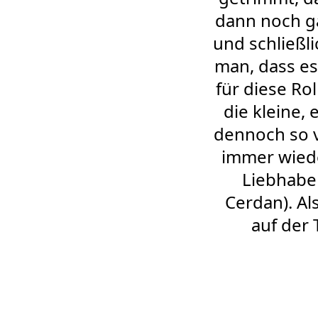
dann noch ga
und schließl
man, dass es
für diese Ro
die kleine, 
dennoch so v
immer wiede
Liebhaber
Cerdan). Al
auf der 