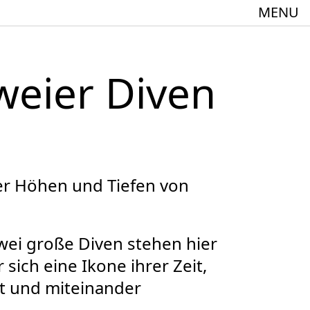
MENU
weier Diven
meindebund-Theater Oberrhein
:innen + 60
er Höhen und Tiefen von
zwei große Diven stehen hier
sich eine Ikone ihrer Zeit,
Spielstätte im Europäischen Forum am Rhein
nt und miteinander