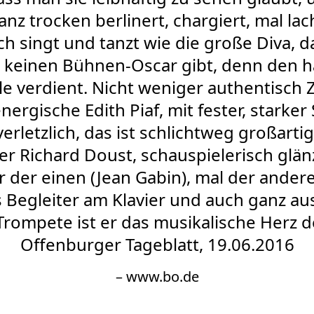
nz trocken berlinert, chargiert, mal lach
ich singt und tanzt wie die große Diva, 
 keinen Bühnen-Oscar gibt, denn den hät
lle verdient. Nicht weniger authentisch 
energische Edith Piaf, mit fester, stark
erletzlich, das ist schlichtweg großarti
r Richard Doust, schauspielerisch glän
 der einen (Jean Gabin), mal der ander
s Begleiter am Klavier und auch ganz a
Trompete ist er das musikalische Herz 
Offenburger Tageblatt, 19.06.2016
– www.bo.de