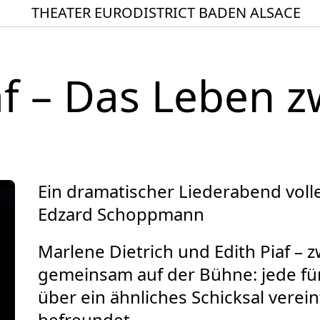
THEATER EURODISTRICT BADEN ALSACE
Startseite
Spielplan
f – Das Leben z
ACTO – Städte und Ge
Aktuelles
Junges Theater
Theaterclub für Senior
Ein dramatischer Liederabend voll
Stücke
Edzard Schoppmann
Geschichte
Marlene Dietrich und Edith Piaf – 
Ensemble
gemeinsam auf der Bühne: jede für 
Theater BAden ALsace 
über ein ähnliches Schicksal verei
befreundet.