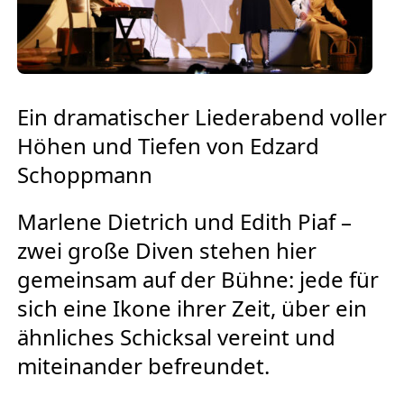
Europäischen Forum am Rhein
Förderer und Partner Theater BAden
ALsace
Ein dramatischer Liederabend voller
Services
Höhen und Tiefen von Edzard
Schoppmann
Marlene Dietrich und Edith Piaf –
zwei große Diven stehen hier
gemeinsam auf der Bühne: jede für
sich eine Ikone ihrer Zeit, über ein
ähnliches Schicksal vereint und
miteinander befreundet.