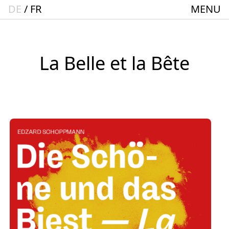
DE
FR
MENU
Startseite
Spielplan
ACTO – Städte und Gemeindebund-Theater
La Belle et la Bête
Oberrhein
Aktuelles
Junges Theater
Theaterclub für Senior:innen + 60
Stücke
Geschichte
Ensemble
Theater BAden ALsace Spielstätte im