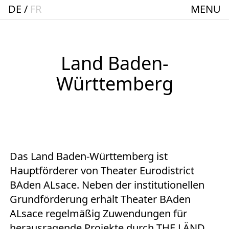
DE
FR
MENU
Startseite
Spielplan
ACTO – Städte und Gemeindebund-Theater
Land Baden-
Oberrhein
Württemberg
Aktuelles
Junges Theater
Theaterclub für Senior:innen + 60
Das Land Baden-Württemberg ist
Stücke
Hauptförderer von Theater Eurodistrict
Geschichte
BAden ALsace. Neben der institutionellen
Grundförderung erhält Theater BAden
Ensemble
ALsace regelmäßig Zuwendungen für
Theater BAden ALsace Spielstätte im
herausragende Projekte durch THE LÄND,