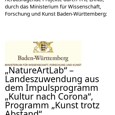
Europäischen Forum am Rhein
durch das Ministerium für Wissenschaft,
Forschung und Kunst Baden-Württemberg:
Förderer und Partner Theater BAden
ALsace
Services
„NatureArtLab“ –
Landeszuwendung aus
dem Impulsprogramm
„Kultur nach Corona“,
Programm „Kunst trotz
Abstand“