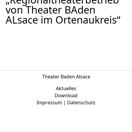
Europäischen Forum am Rhein
von Theater BAden
ALsace im Ortenaukreis“
Förderer und Partner Theater BAden
ALsace
Services
Theater Baden Alsace
Aktuelles
Download
Impressum | Datenschutz