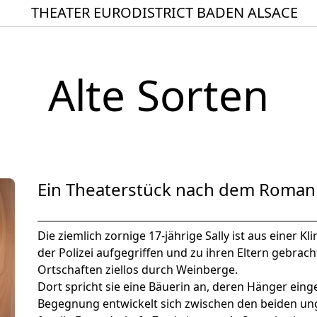
THEATER EURODISTRICT BADEN ALSACE
Startseite
Spielplan
Alte Sorten
ACTO – Städte und Ge
Aktuelles
Junges Theater
Theaterclub für Senior
Ein Theaterstück nach dem Roman
Stücke
Geschichte
Die ziemlich zornige 17-jährige Sally ist aus einer K
der Polizei aufgegriffen und zu ihren Eltern gebrach
Ensemble
Ortschaften ziellos durch Weinberge.
Dort spricht sie eine Bäuerin an, deren Hänger einge
Theater BAden ALsace 
Begegnung entwickelt sich zwischen den beiden ung