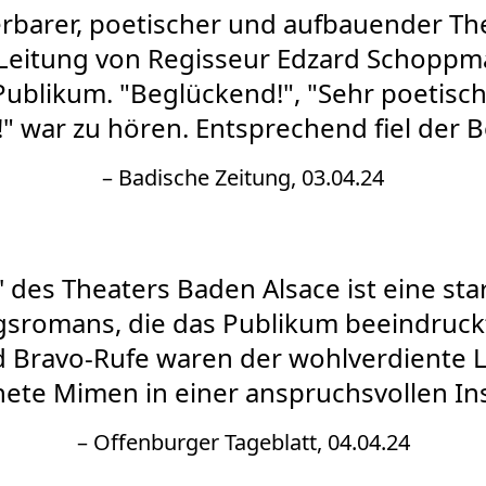
rbarer, poetischer und aufbauender T
 Leitung von Regisseur Edzard Schoppma
ublikum. "Beglückend!", "Sehr poetisc
 war zu hören. Entsprechend fiel der Bei
– Badische Zeitung, 03.04.24
n' des Theaters Baden Alsace ist eine st
gsromans, die das Publikum beeindruck
 Bravo-Rufe waren der wohlverdiente L
ete Mimen in einer anspruchsvollen In
– Offenburger Tageblatt, 04.04.24