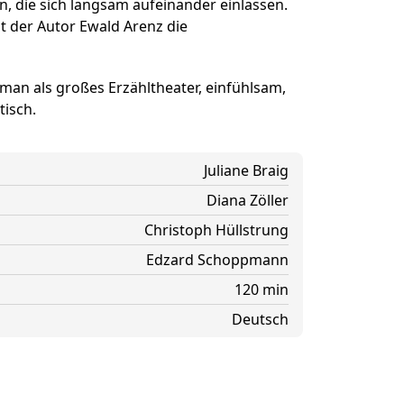
ner Theater BAden ALsace
n, die sich langsam aufeinander einlassen.
llt der Autor Ewald Arenz die
an als großes Erzähltheater, einfühlsam,
isch.
Juliane Braig
Diana Zöller
Christoph Hüllstrung
Edzard Schoppmann
120 min
Deutsch