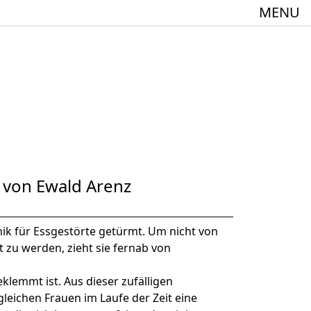
MENU
meindebund-Theater Oberrhein
:innen + 60
 von Ewald Arenz
linik für Essgestörte getürmt. Um nicht von
t zu werden, zieht sie fernab von
klemmt ist. Aus dieser zufälligen
Spielstätte im Europäischen Forum am Rhein
leichen Frauen im Laufe der Zeit eine