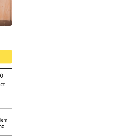
00
ct
 dem
nz