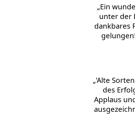
„Ein wunde
unter der
dankbares P
gelungen!"
„'Alte Sorte
des Erfol
Applaus und
ausgezeichn