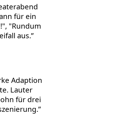
heaterabend
nn für ein
h!", "Rundum
fall aus.”
arke Adaption
te. Lauter
ohn für drei
szenierung.”