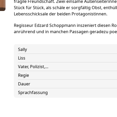
Förderer und Part
fragile Freundschaft. Zwei einsame Außenseiterinne
Stück für Stück, als schäle er sorgfältig Obst, enthü
Services
Lebensschicksale der beiden Protagonistinnen.
Regisseur Edzard Schoppmann inszeniert diesen Rom
anrührend und in manchen Passagen geradezu poet
Sally
Liss
Vater, Polizist,...
Regie
Dauer
Sprachfassung