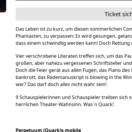
Förderer und Part
Services
Ticket sic
Das Leben ist zu kurz, um diesen sommerlichen Come
Phantasten, zu verpassen: Es wird gesungen, getan
dass einem schwindlig werden kann! Doch Rettung n
Vier verschrobene Literaten treffen sich, um das 
großen, aber nahezu vergessenen Schriftsteller un
Doch die Feier gerät aus allen Fugen, das Piano des M
bankrott, das Redemanuskript is blowing in the Win
wer? Das darf doch alles nicht wahr sein!
9 Schauspielerinnen und Schauspieler treiben sich s
herrlichen Theater-Wahnsinn. Was´n Quark!
Perpetuum (Quark)s mobile