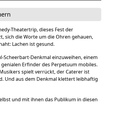
ner Theater BAden ALsace
hern
dy-Theatertrip, dieses Fest der
zt, sich die Worte um die Ohren gehauen,
aht: Lachen ist gesund.
Paul-Scheerbart-Denkmal einzuweihen, einem
d genialen Erfinder des Perpetuum mobiles.
usikers spielt verrückt, der Caterer ist
d. Und aus dem Denkmal klettert leibhaftig
elbst und mit ihnen das Publikum in diesen