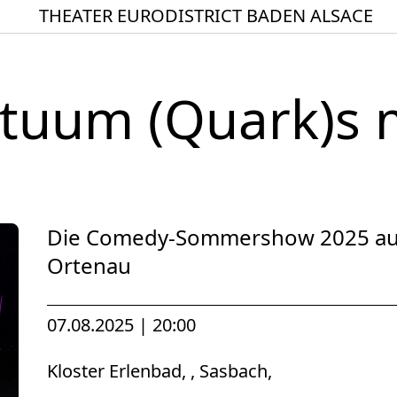
THEATER EURODISTRICT BADEN ALSACE
Startseite
Spielplan
tuum (Quark)s 
ACTO – Städte und Ge
Aktuelles
Junges Theater
Theaterclub für Senior
Die Comedy-Sommershow 2025 auf 
Stücke
Ortenau
Geschichte
07.08.2025 | 20:00
Ensemble
Theater BAden ALsace 
Kloster Erlenbad, , Sasbach,