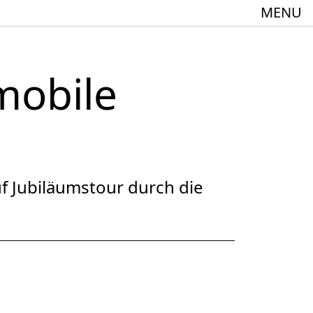
MENU
mobile
meindebund-Theater Oberrhein
:innen + 60
Jubiläumstour durch die
Spielstätte im Europäischen Forum am Rhein