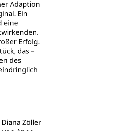
ner Adaption
inal. Ein
d eine
itwirkenden.
roßer Erfolg.
tück, das –
uen des
eindringlich
Diana Zöller