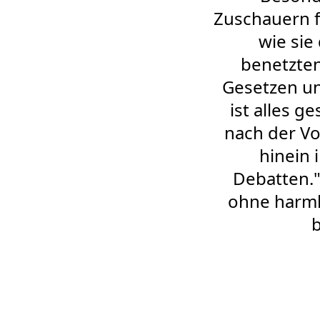
Zuschauern f
wie sie
benetzten
Gesetzen un
ist alles g
nach der Vo
hinein 
Debatten.
ohne harmlo
b