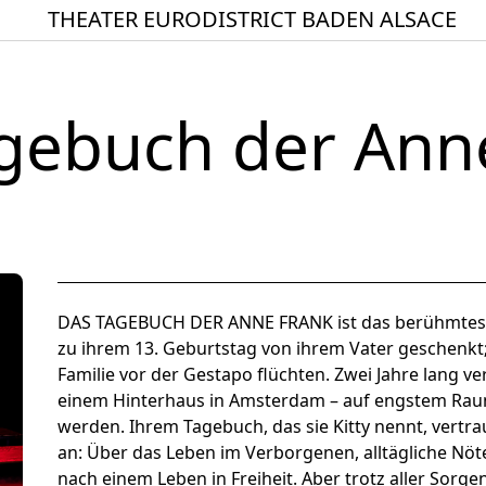
THEATER EURODISTRICT BADEN ALSACE
Startseite
Spielplan
gebuch der Ann
ACTO – Städte und Ge
Aktuelles
Junges Theater
Theaterclub für Senior
Stücke
DAS TAGEBUCH DER ANNE FRANK ist das berühmtest
zu ihrem 13. Geburtstag von ihrem Vater geschenkt;
Geschichte
Familie vor der Gestapo flüchten. Zwei Jahre lang ver
Ensemble
einem Hinterhaus in Amsterdam – auf engstem Raum
werden. Ihrem Tagebuch, das sie Kitty nennt, vertr
Theater BAden ALsace 
an: Über das Leben im Verborgenen, alltägliche Nöte
nach einem Leben in Freiheit. Aber trotz aller Sorg