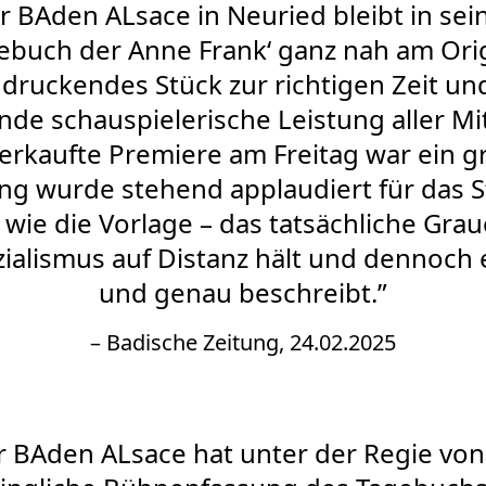
r BAden ALsace in Neuried bleibt in sei
ebuch der Anne Frank‘ ganz nah am Orig
druckendes Stück zur richtigen Zeit un
de schauspielerische Leistung aller M
sverkaufte Premiere am Freitag war ein g
g wurde stehend applaudiert für das S
wie die Vorlage – das tatsächliche Gra
ialismus auf Distanz hält und dennoch 
und genau beschreibt.”
– Badische Zeitung, 24.02.2025
r BAden ALsace hat unter der Regie von 