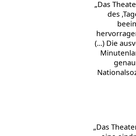
„Das Theate
des ‚Tag
beein
hervorragen
(...) Die au
Minutenlan
genau 
Nationalsoz
„Das Theate