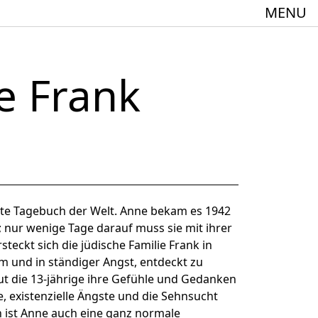
MENU
e Frank
meindebund-Theater Oberrhein
:innen + 60
e Tagebuch der Welt. Anne bekam es 1942
 nur wenige Tage darauf muss sie mit ihrer
steckt sich die jüdische Familie Frank in
 und in ständiger Angst, entdeckt zu
aut die 13-jährige ihre Gefühle und Gedanken
Spielstätte im Europäischen Forum am Rhein
, existenzielle Ängste und die Sehnsucht
en ist Anne auch eine ganz normale