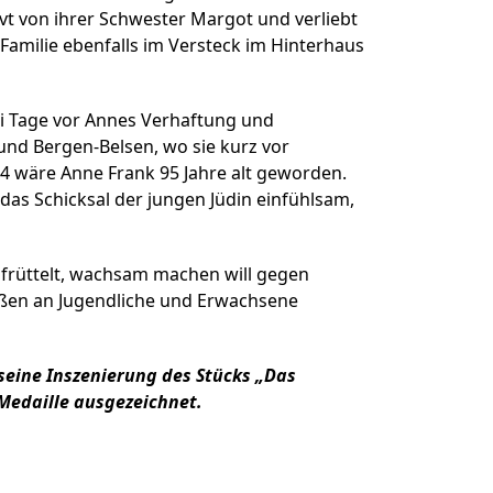
ner Theater BAden ALsace
ervt von ihrer Schwester Margot und verliebt
r Familie ebenfalls im Versteck im Hinterhaus
ei Tage vor Annes Verhaftung und
und Bergen-Belsen, wo sie kurz vor
24 wäre Anne Frank 95 Jahre alt geworden.
das Schicksal der jungen Jüdin einfühlsam,
aufrüttelt, wachsam machen will gegen
aßen an Jugendliche und Erwachsene
seine Inszenierung des Stücks „Das
edaille ausgezeichnet.