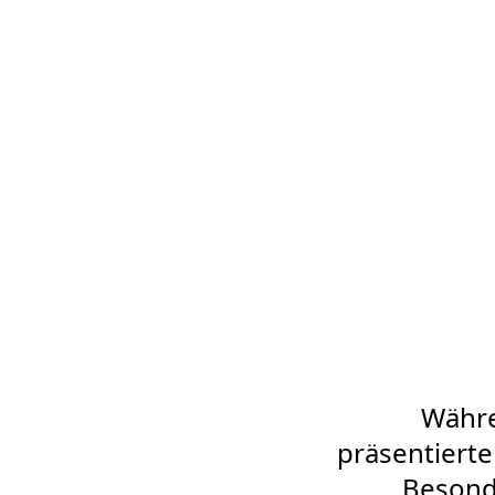
Währe
präsentierten
Besond