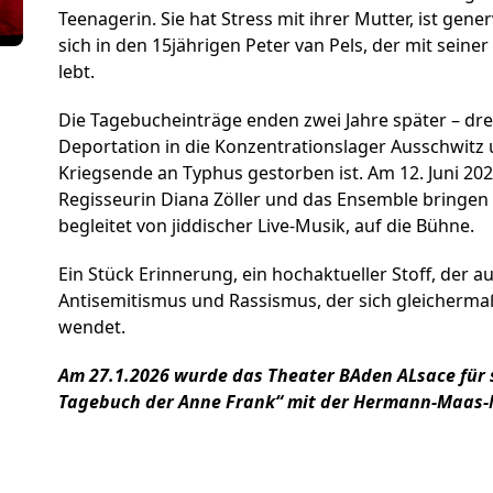
Förderer und Part
Teenagerin. Sie hat Stress mit ihrer Mutter, ist gen
sich in den 15jährigen Peter van Pels, der mit seine
Services
lebt.
Die Tagebucheinträge enden zwei Jahre später – dr
Deportation in die Konzentrationslager Ausschwitz 
Kriegsende an Typhus gestorben ist. Am 12. Juni 20
Regisseurin Diana Zöller und das Ensemble bringen 
begleitet von jiddischer Live-Musik, auf die Bühne.
Ein Stück Erinnerung, ein hochaktueller Stoff, der 
Antisemitismus und Rassismus, der sich gleicherm
wendet.
Am 27.1.2026 wurde das Theater BAden ALsace für 
Tagebuch der Anne Frank“ mit der Hermann-Maas-M