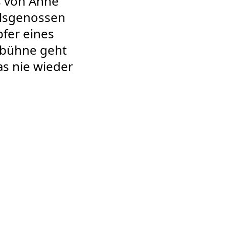
s von Anne
salsgenossen
pfer eines
rbühne geht
as nie wieder