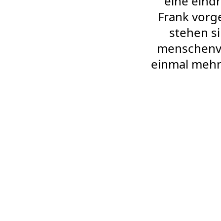
eine eind
Frank vorge
stehen si
menschenve
einmal mehr 