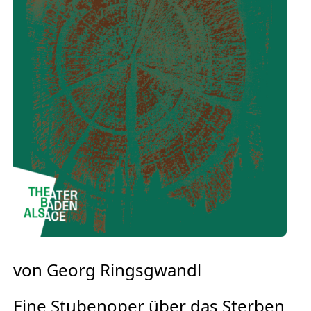
Europäischen Forum am Rhein
Förderer und Partner Theater BAden
ALsace
Services
von Georg Ringsgwandl
Eine Stubenoper über das Sterben