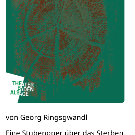
Europäischen Forum am Rhein
Förderer und Partner Theater BAden
ALsace
Services
von Georg Ringsgwandl
Eine Stubenoper über das Sterben