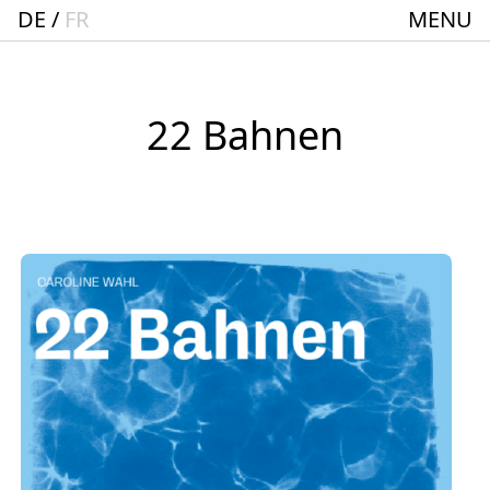
DE
FR
MENU
Startseite
Spielplan
ACTO – Städte und Gemeindebund-Theater
22 Bahnen
Oberrhein
Aktuelles
Junges Theater
Theaterclub für Senior:innen + 60
Stücke
Geschichte
Ensemble
Theater BAden ALsace Spielstätte im