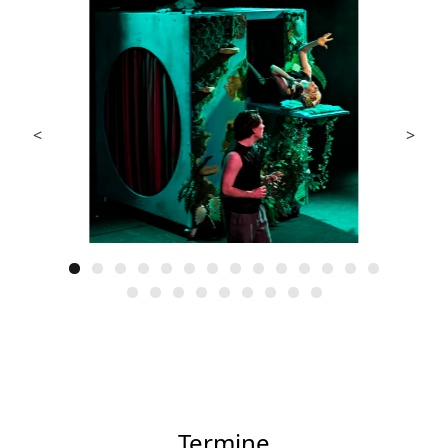
<
>
Termine