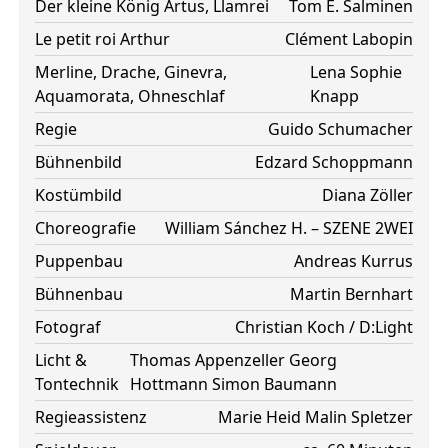
Der kleine König Artus, Llamrei
Tom E. Salminen
Le petit roi Arthur
Clément Labopin
Merline, Drache, Ginevra,
Lena Sophie
Aquamorata, Ohneschlaf
Knapp
Regie
Guido Schumacher
Bühnenbild
Edzard Schoppmann
Kostümbild
Diana Zöller
Choreografie
William Sánchez H. – SZENE 2WEI
Puppenbau
Andreas Kurrus
Bühnenbau
Martin Bernhart
Fotograf
Christian Koch / D:Light
Licht &
Thomas Appenzeller
Georg
Tontechnik
Hottmann
Simon Baumann
Regieassistenz
Marie Heid
Malin Spletzer