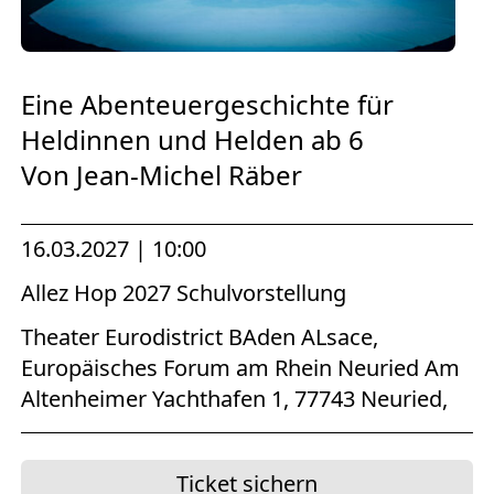
Europäischen Forum am Rhein
Förderer und Partner Theater BAden
ALsace
Eine Abenteuergeschichte für
Heldinnen und Helden ab 6
Services
Von Jean-Michel Räber
16.03.2027 | 10:00
Allez Hop 2027 Schulvorstellung
Theater Eurodistrict BAden ALsace,
Europäisches Forum am Rhein Neuried Am
Altenheimer Yachthafen 1, 77743 Neuried,
Ticket sichern