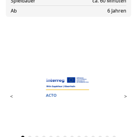
Spieldauer
ca. 60 Minuten
Ab
6 Jahren
<
>