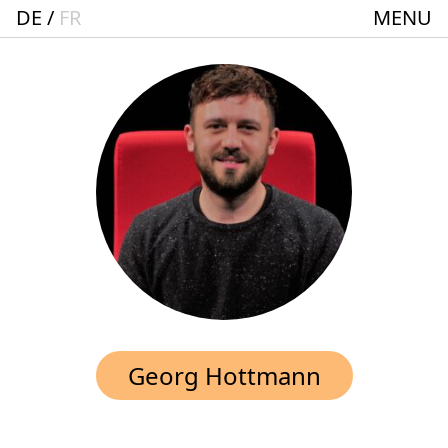
DE
FR
MENU
Startseite
Spielplan
ACTO – Städte und Gemeindebund-Theater
Oberrhein
Aktuelles
Junges Theater
Theaterclub für Senior:innen + 60
Stücke
Geschichte
Georg Hottmann
Ensemble
Theater BAden ALsace Spielstätte im