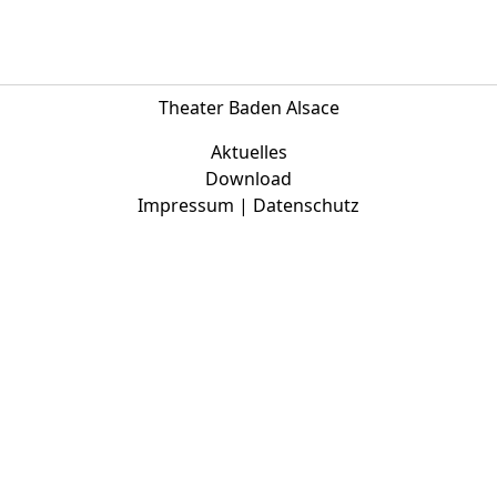
Europäischen Forum am Rhein
Förderer und Partner Theater BAden
ALsace
Theater Baden Alsace
Services
Aktuelles
Download
Impressum | Datenschutz